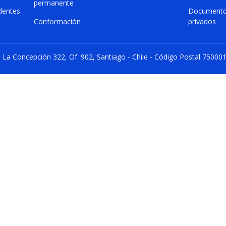
permanente
dentes
Document
Conformación
privados
La Concepción 322, Of. 902, Santiago - Chile - Código Postal 75000