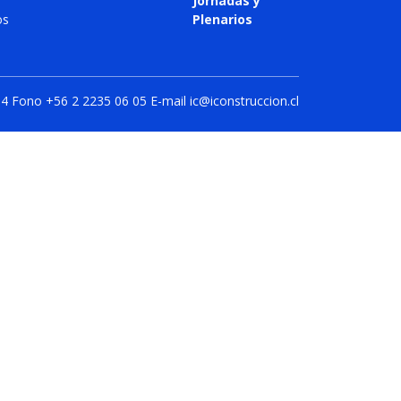
Jornadas y
os
Plenarios
14 Fono +56 2 2235 06 05 E-mail ic@iconstruccion.cl