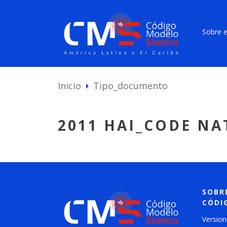
Sobre e
Inicio
Tipo_documento
arrow_right
2011 HAI_CODE N
SOBR
CÓDI
Version