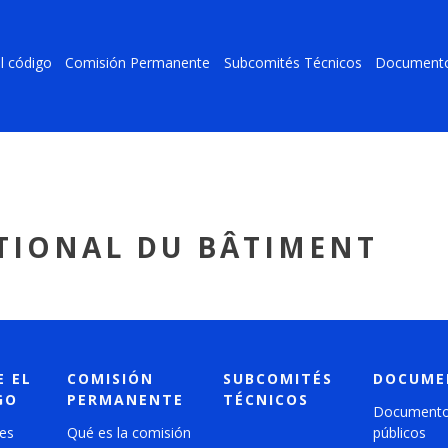
l código
Comisión Permanente
Subcomités Técnicos
Document
ATIONAL DU BÂTIMENT
E EL
COMISIÓN
SUBCOMITÉS
DOCUME
GO
PERMANENTE
TÉCNICOS
Document
es
Qué es la comisión
públicos