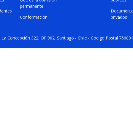
permanente
dentes
Document
Conformación
privados
La Concepción 322, Of. 902, Santiago - Chile - Código Postal 75000