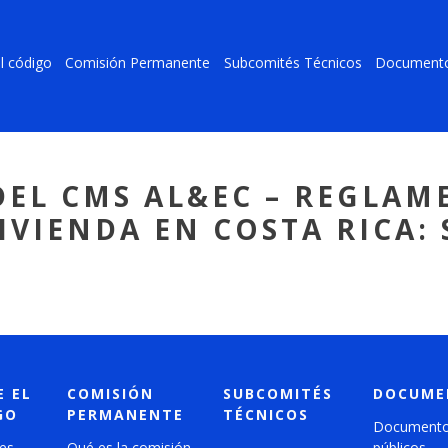
l código
Comisión Permanente
Subcomités Técnicos
Document
DEL CMS AL&EC – REGLA
IVIENDA EN COSTA RICA: 
E EL
COMISIÓN
SUBCOMITÉS
DOCUME
GO
PERMANENTE
TÉCNICOS
Document
es
Qué es la comisión
públicos