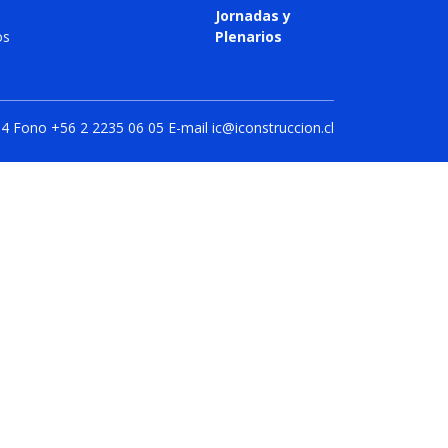
Jornadas y
os
Plenarios
14 Fono +56 2 2235 06 05 E-mail ic@iconstruccion.cl