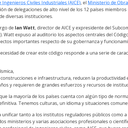
 Ingenieros Civiles Industriales (AICE)
, el
Ministerio de Obra
ación de delegaciones de alto nivel de los 12 países miembro
e diversas instituciones.
argo de
Ian Watt
, director de AICE y expresidente del Subco
S). Watt expuso al auditorio los aspectos centrales del Códi
pectos importantes respecto de su gobernanza y funcionami
necesidad de crear este código responde a una serie de caract
ísmica,
construcciones e infraestructura, reducen la productividad 
os y requieren de grandes esfuerzos y recursos de instituci
 que la mayoría de los países cuenta con algún tipo de norm
efinitiva. Tenemos culturas, un idioma y situaciones comune
unificar tanto a los institutos reguladores públicos como a l
 dos ministerios y varias asociaciones profesionales o cientí