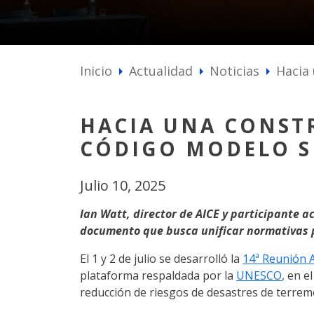
Inicio
Actualidad
Noticias
Hacia 
arrow_right
arrow_right
arrow_right
HACIA UNA CONSTR
CÓDIGO MODELO SÍ
Julio 10, 2025
Ian Watt, director de AICE y participante ac
documento que busca unificar normativas pa
El 1 y 2 de julio se desarrolló la
14ª Reunión A
plataforma respaldada por la
UNESCO
, en e
reducción de riesgos de desastres de terrem