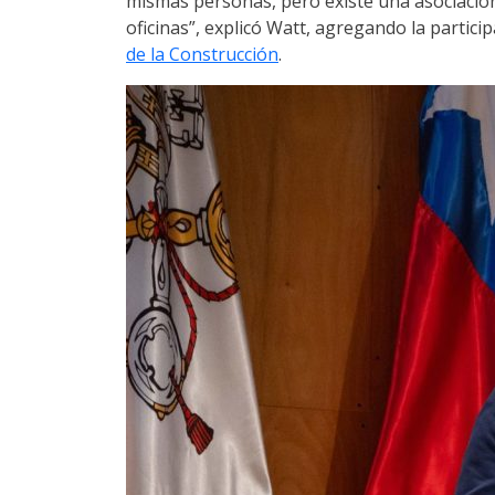
mismas personas, pero existe una asociación
oficinas”, explicó Watt, agregando la partic
de la Construcción
.