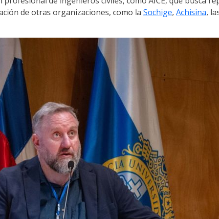
 profesional de ingenieros civiles, como AICE, que busca re
ipación de otras organizaciones, como la
Sochige
,
Achisina
, l