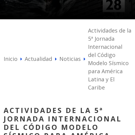
Actividades de la
5ª Jornada
Internacional
del Código
Inicio
Actualidad
Noticias
arrow_right
arrow_right
arrow_right
Modelo Sísmico
para América
Latina y El
Caribe
ACTIVIDADES DE LA 5ª
JORNADA INTERNACIONAL
DEL CÓDIGO MODELO