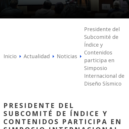
Presidente del
Subcomité de
Índice y
Contenidos
Inicio
Actualidad
Noticias
arrow_right
arrow_right
arrow_right
participa en
Simposio
Internacional de
Diseño Sísmico
PRESIDENTE DEL
SUBCOMITÉ DE ÍNDICE Y
CONTENIDOS PARTICIPA EN